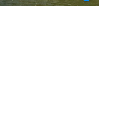
Zimmeranfrage für persönliches
Retreat, spirituelle Auszeit
Gerne kannst du mit mir einen
Termin für dein persönliches Retreat
abmachen und ein Zimmer
reservieren.
Während deines Aufenthaltes ist es
möglich
Einzelsitzungen
, zu buchen,
oder an den
Lichtbotschafts-
Meditationen
teil zu nehmen.
Oder
Kristallbett-Sitzungen
für deine
ganzheitliche Unterstützung zu
buchen.