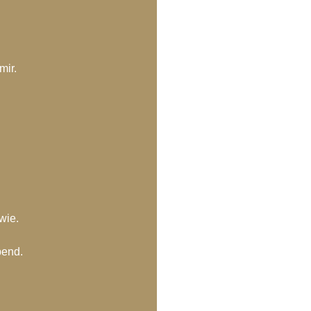
mir.
wie.
bend.