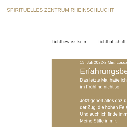
SPIRITUELLES ZENTRUM RHEINSCHLUCHT
Lichtbewusstsein
Lichtbotschaft
13. Juli 2022
2 Min. Lesez
Lichtbewusstsein
Lichtme
Erfahrungsbe
Das letzte Mal hatte i
Spirituelle Erziehung
im Frühling nicht so.
Retre
Jetzt gehört alles dazu:
der Zug, die hohen Felse
Blog-Archiv-2021
Blog-Arc
Und auch ich finde imm
Meine Stille in mir.