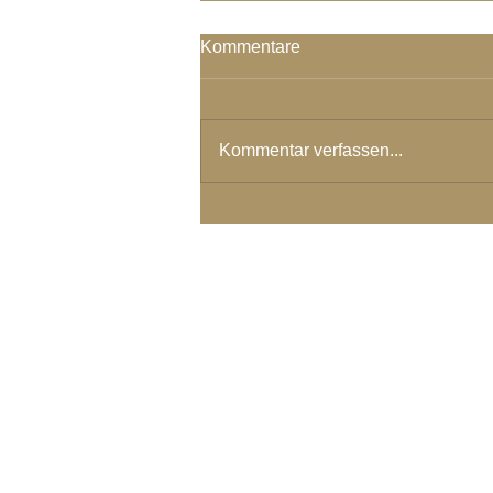
Kommentare
Kommentar verfassen...
Rein Sein - Licht Sein Teil 2
© 2024 Spirituelles Zentrum Rh
Karoline Steinmann Frey
7104 Versam - Schweiz
Wegbegleiterin in ein Leben aus
mail@spirituelleszentrum.ch