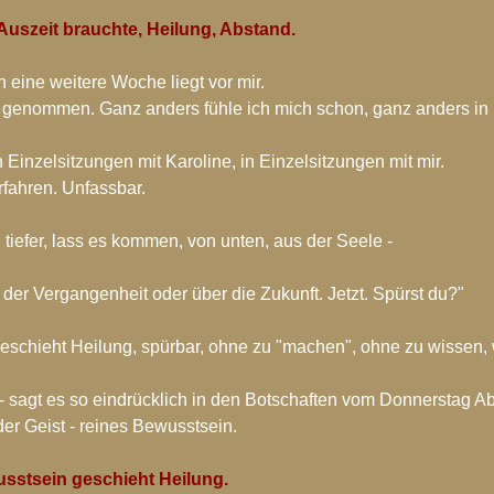
hiv-2017
Blog-Archiv-2016
Spirituelle Entwicklung
 Auszeit brauchte, Heilung, Abstand.
h eine weitere Woche liegt vor mir.
 genommen. Ganz anders fühle ich mich schon, ganz anders in 
n Einzelsitzungen mit Karoline, in Einzelsitzungen mit mir.
rfahren. Unfassbar.
er, tiefer, lass es kommen, von unten, aus der Seele - 
der Vergangenheit oder über die Zukunft. Jetzt. Spürst du?"
schieht Heilung, spürbar, ohne zu "machen", ohne zu wissen, 
 - sagt es so eindrücklich in den Botschaften vom Donnerstag A
der Geist - reines Bewusstsein.
usstsein geschieht Heilung.