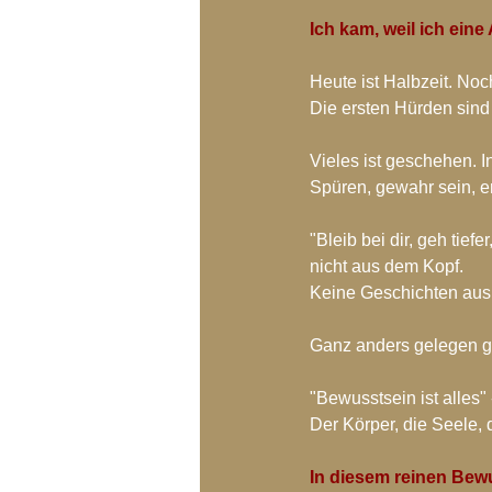
Blog-Archiv-2018
Blog-Arc
Ich kam, weil ich eine
Heute ist Halbzeit. Noc
Die ersten Hürden sind
Vieles ist geschehen. I
Spüren, gewahr sein, e
"Bleib bei dir, geh tief
nicht aus dem Kopf.
Keine Geschichten aus 
Ganz anders gelegen ge
"Bewusstsein ist alles"
Der Körper, die Seele, 
In diesem reinen Bew