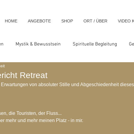
HOME
ANGEBOTE
SHOP
ORT / ÜBER
VIDEO 
en
Mystik & Bewusstsein
Spirituelle Begleitung
Ge
eit
nsch & Homo Luminous
Spirituelle Impulse & Teachings
richt Retreat
ch Erwartungen von absoluter Stille und Abgeschiedenheit diese
ats und Seminare
Blog-Archiv-2023
Blog-Archiv-2024
n, die Touristen, der Fluss...
hiv-2020
Blog-Archiv-2019
Blog-Archiv 2014
Blo
er mehr und mehr meinen Platz - in mir.