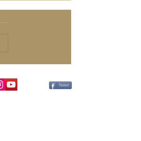
getische
igstellungen
Teilen
B
pressum
tzung & Datenschutzerklärung