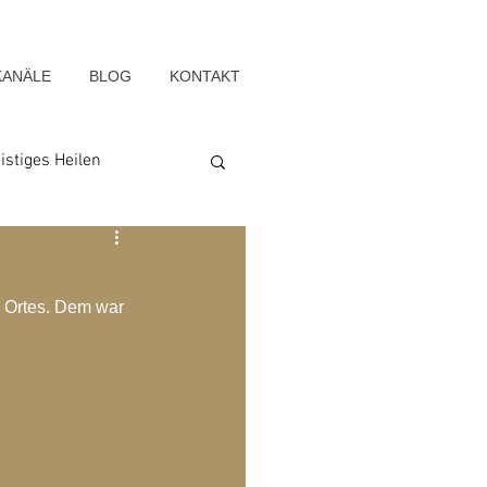
KANÄLE
BLOG
KONTAKT
istiges Heilen
Seelenwege
s Ortes. Dem war 
Blog-Archiv-2022
g-Archiv-2015