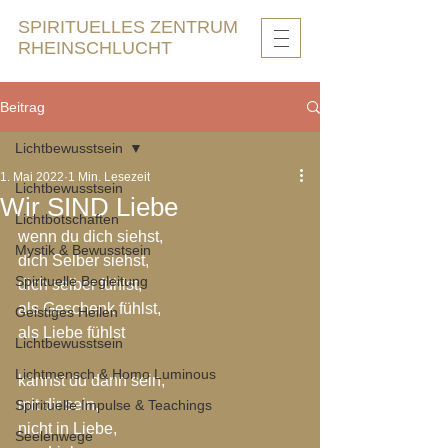
SPIRITUELLES ZENTRUM
RHEINSCHLUCHT
Beitrag
Lichtbewusstsein
1. Mai 2022
1 Min. Lesezeit
Lichtbewusstsein
Wir SIND Liebe
Lichtbotschaften
wenn du dich siehst,
Mystik & Bewusstsein
dich Selber siehst,
Spirituelle Begleitung
dich selber fühlst,
als Geschenk fühlst,
Geistiges Heilen
als Liebe fühlst
Lichtbewusstsein
Lichtmensch & Homo Luminous
kannst du dann sein,
mit dir sein,
Spirituelle Impulse & Teachings
nicht in Liebe, 
Seelenwege