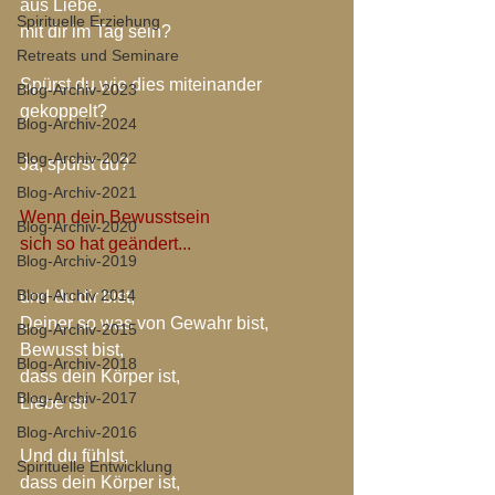
aus Liebe,
Spirituelle Erziehung
mit dir im Tag sein?
Retreats und Seminare
Spürst du wie dies miteinander 
Blog-Archiv-2023
gekoppelt?
Blog-Archiv-2024
Blog-Archiv-2022
Ja, spürst du?
Blog-Archiv-2021
Wenn dein Bewusstsein
Blog-Archiv-2020
sich so hat geändert...
Blog-Archiv-2019
Blog-Archiv 2014
und du dir bist,
Deiner so was von Gewahr bist,
Blog-Archiv-2015
Bewusst bist,
Blog-Archiv-2018
dass dein Körper ist,
Blog-Archiv-2017
Liebe ist
Blog-Archiv-2016
Und du fühlst, 
Spirituelle Entwicklung
dass dein Körper ist,