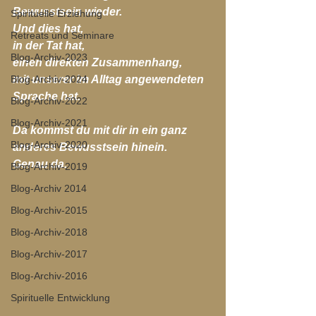
Bewusstsein wieder.
Spirituelle Erziehung
Und dies hat, 
Retreats und Seminare
in der Tat hat, 
Blog-Archiv-2023
einen direkten Zusammenhang,
Blog-Archiv-2024
mit unserer im Alltag angewendeten 
Sprache hat.
Blog-Archiv-2022
Blog-Archiv-2021
Da kommst du mit dir in ein ganz 
Blog-Archiv-2020
anderes Bewusstsein hinein.
Genau da.
Blog-Archiv-2019
Blog-Archiv 2014
Blog-Archiv-2015
Blog-Archiv-2018
Blog-Archiv-2017
Blog-Archiv-2016
Spirituelle Entwicklung