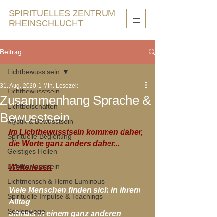
SPIRITUELLES ZENTRUM
RHEINSCHLUCHT
Beitrag
Lichtbewusstsein
31. Aug. 2020
1 Min. Lesezeit
Lichtbewusstsein
Zusammenhang Sprache &
Lichtbotschaften
Bewusstsein
Mystik & Bewusstsein
Im Lichtbewusstsein kommen daher,
Spirituelle Begleitung
die Worte ganz anders daher...
Geistiges Heilen
Lichtbewusstsein
Weiterlesen
Lichtmensch & Homo Luminous
Viele Menschen finden sich in ihrem 
Spirituelle Impulse & Teachings
Alltag 
Seelenwege
oftmals in einem ganz anderen 