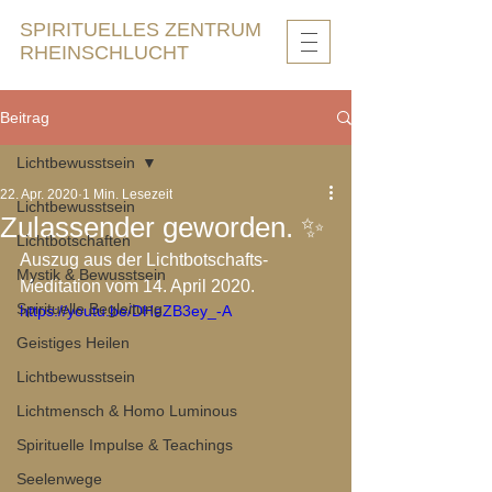
SPIRITUELLES ZENTRUM
RHEINSCHLUCHT
Beitrag
Lichtbewusstsein
22. Apr. 2020
1 Min. Lesezeit
Lichtbewusstsein
Zulassender geworden. ✨
Lichtbotschaften
Auszug aus der Lichtbotschafts-
Mystik & Bewusstsein
Meditation vom 14. April 2020. 
Spirituelle Begleitung
https://youtu.be/DHeZB3ey_-A
Geistiges Heilen
Lichtbewusstsein
Lichtmensch & Homo Luminous
Spirituelle Impulse & Teachings
Seelenwege