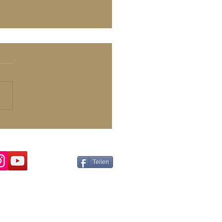
meldung zu Online
tbotschaften
Teilen
B
pressum