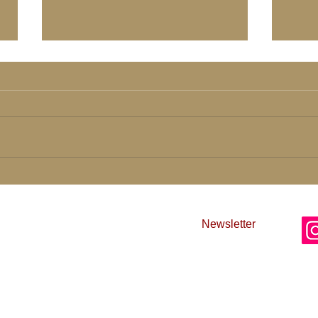
Dein Wahres Sein - Qi Sein
Rück
Lich
einschlucht
Newsletter
AG
 Liebe und Licht
Im