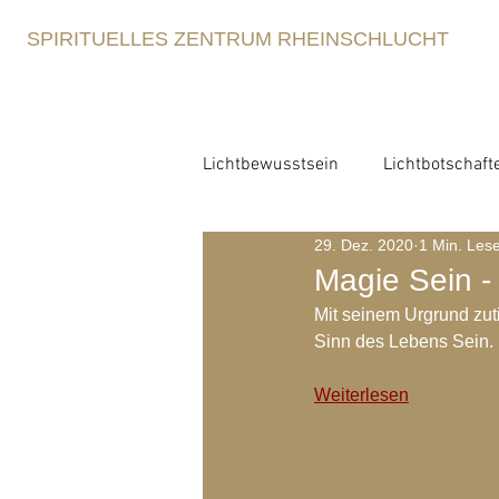
SPIRITUELLES ZENTRUM RHEINSCHLUCHT
Lichtbewusstsein
Lichtbotschaft
29. Dez. 2020
1 Min. Lese
Lichtbewusstsein
Lichtme
Magie Sein -
Mit seinem Urgrund zut
Spirituelle Erziehung
Sinn des Lebens Sein.
Retre
Weiterlesen
Blog-Archiv-2021
Blog-Arc