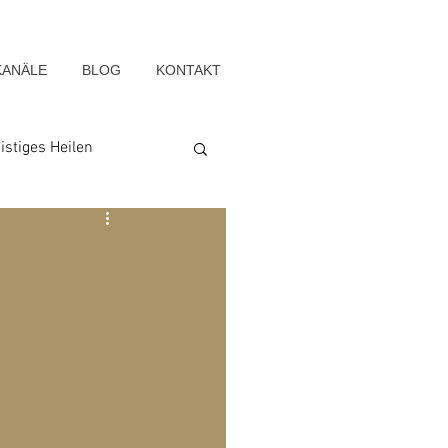
KANÄLE
BLOG
KONTAKT
istiges Heilen
Seelenwege
Blog-Archiv-2022
g-Archiv-2015