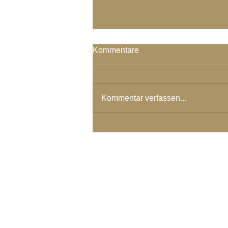
Kommentare
Kommentar verfassen...
Tiefe Einlassung ist gefragt
der Tage
© 2024 Spirituelles Zentrum Rh
Karoline Steinmann Frey
7104 Versam - Schweiz
Wegbegleiterin in ein Leben aus