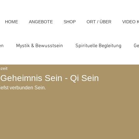
HOME
ANGEBOTE
SHOP
ORT / ÜBER
VIDEO 
en
Mystik & Bewusstsein
Spirituelle Begleitung
Ge
zeit
nsch & Homo Luminous
Spirituelle Impulse & Teachings
 Geheimnis Sein - Qi Sein
iefst verbunden Sein.
ats und Seminare
Blog-Archiv-2023
Blog-Archiv-2024
hiv-2020
Blog-Archiv-2019
Blog-Archiv 2014
Blo