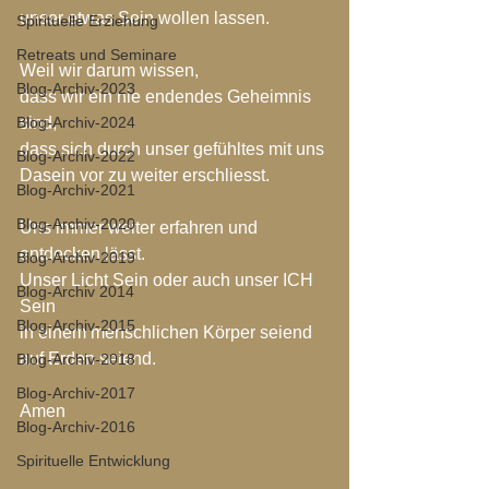
unser etwas Sein wollen lassen.
Spirituelle Erziehung
Retreats und Seminare
Weil wir darum wissen, 
Blog-Archiv-2023
dass wir ein nie endendes Geheimnis 
Blog-Archiv-2024
sind,
dass sich durch unser gefühltes mit uns 
Blog-Archiv-2022
Dasein vor zu weiter erschliesst.
Blog-Archiv-2021
Blog-Archiv-2020
Uns immer weiter erfahren und 
entdecken lässt.
Blog-Archiv-2019
Unser Licht Sein oder auch unser ICH 
Blog-Archiv 2014
Sein
Blog-Archiv-2015
in einem menschlichen Körper seiend
auf Erden seiend.
Blog-Archiv-2018
Blog-Archiv-2017
Amen
Blog-Archiv-2016
Spirituelle Entwicklung