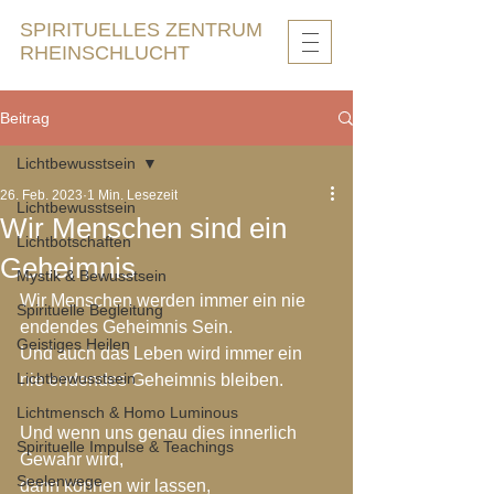
SPIRITUELLES ZENTRUM
RHEINSCHLUCHT
Beitrag
Lichtbewusstsein
26. Feb. 2023
1 Min. Lesezeit
Lichtbewusstsein
Wir Menschen sind ein
Lichtbotschaften
Geheimnis
Mystik & Bewusstsein
Wir Menschen werden immer ein nie 
Spirituelle Begleitung
endendes Geheimnis Sein.
Geistiges Heilen
Und auch das Leben wird immer ein 
Lichtbewusstsein
nie endendes Geheimnis bleiben.
Lichtmensch & Homo Luminous
Und wenn uns genau dies innerlich 
Spirituelle Impulse & Teachings
Gewahr wird,
Seelenwege
dann können wir lassen,