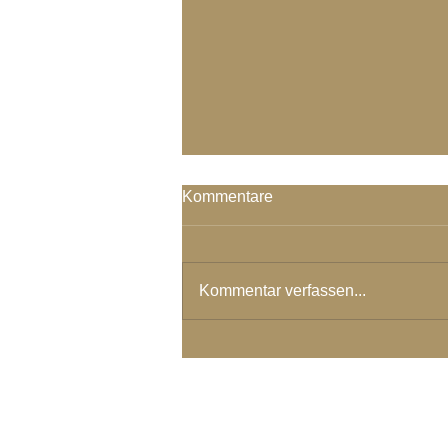
Kommentare
Kommentar verfassen...
Magie Sein - Geheimnis Sein
- Qi Sein
© 2024 Spirituelles Zentrum Rh