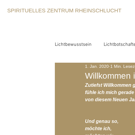
SPIRITUELLES ZENTRUM RHEINSCHLUCHT
Lichtbewusstsein
Lichtbotschaft
1. Jan. 2020
1 Min. Lesez
Lichtbewusstsein
Lichtme
Willkommen 
Zutiefst Willkommen 
Spirituelle Erziehung
fühle ich mich gerade
Retre
von diesem Neuen Jah
Blog-Archiv-2021
Blog-Arc
Und genau so,
möchte ich,