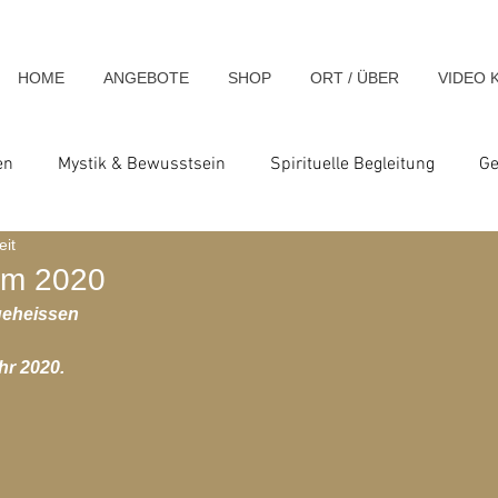
HOME
ANGEBOTE
SHOP
ORT / ÜBER
VIDEO 
en
Mystik & Bewusstsein
Spirituelle Begleitung
Ge
eit
nsch & Homo Luminous
Spirituelle Impulse & Teachings
im 2020
geheissen
ats und Seminare
Blog-Archiv-2023
Blog-Archiv-2024
r 2020.
hiv-2020
Blog-Archiv-2019
Blog-Archiv 2014
Blo