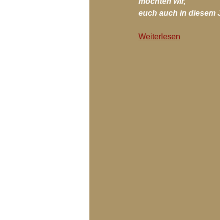
möchten wir,
Blog-Archiv-2018
Blog-Arc
euch auch in diesem 
Weiterlesen