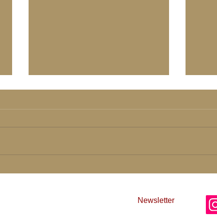
Dein
Tiefe Einlassung ist gefragt
der Tage
einschlucht
Newsletter