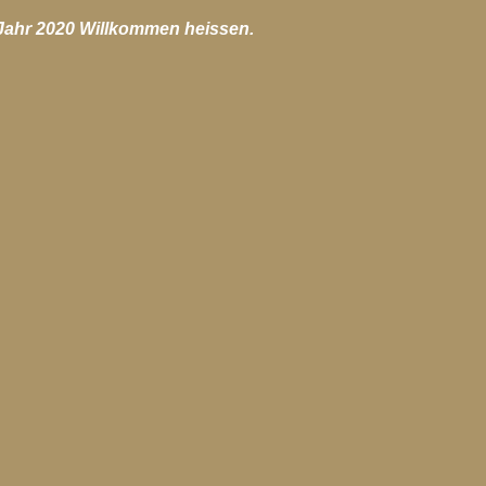
hiv-2017
Blog-Archiv-2016
Spirituelle Entwicklung
Jahr 2020 Willkommen heissen.