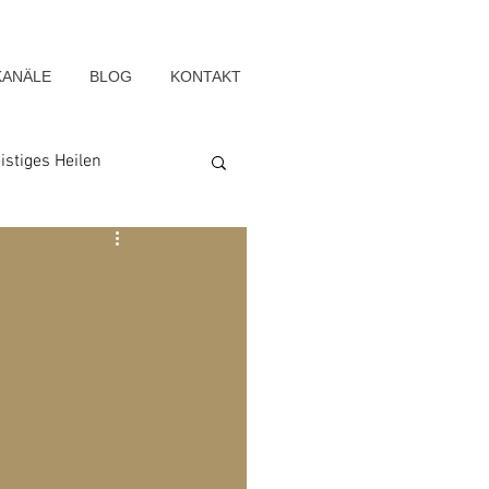
KANÄLE
BLOG
KONTAKT
istiges Heilen
Seelenwege
Blog-Archiv-2022
g-Archiv-2015