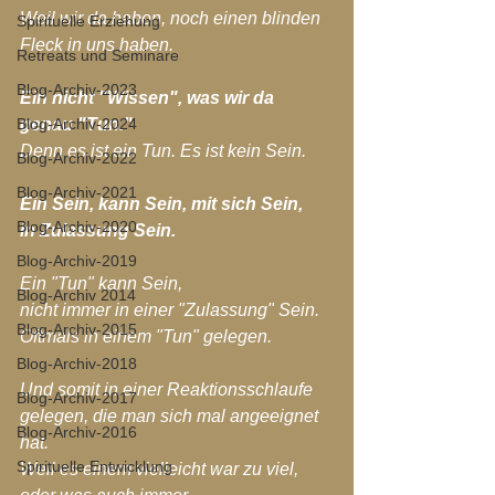
Weil wir da haben, noch einen blinden 
Spirituelle Erziehung
Fleck in uns haben.
Retreats und Seminare
Blog-Archiv-2023
Ein nicht "Wissen", was wir da 
Blog-Archiv-2024
genau "Tun."
Denn es ist ein Tun. Es ist kein Sein.
Blog-Archiv-2022
Blog-Archiv-2021
Ein Sein, kann Sein, mit sich Sein,
Blog-Archiv-2020
in Zulassung Sein.
Blog-Archiv-2019
Ein "Tun" kann Sein, 
Blog-Archiv 2014
nicht immer in einer "Zulassung" Sein.
Blog-Archiv-2015
Oftmals in einem "Tun" gelegen.
Blog-Archiv-2018
Und somit in einer Reaktionsschlaufe 
Blog-Archiv-2017
gelegen, die man sich mal angeeignet 
Blog-Archiv-2016
hat.
Spirituelle Entwicklung
Weil es einem vielleicht war zu viel, 