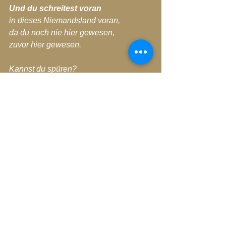
Und du schreitest voran
in dieses Niemandsland voran,
da du noch nie hier gewesen,
zuvor hier gewesen.
Kannst du spüren?
Ja kannst du spüren?
Und wenn du dies kannst spüren,
dieses Niemandsland,
dieses Neuland kannst spüren,
tief in dir kannst spüren,
dann kann sich entspannen,
dein ganzes mit dir da sein entspannen.
Und du trittst ein,
in eine völlige Neuwerdung ein.