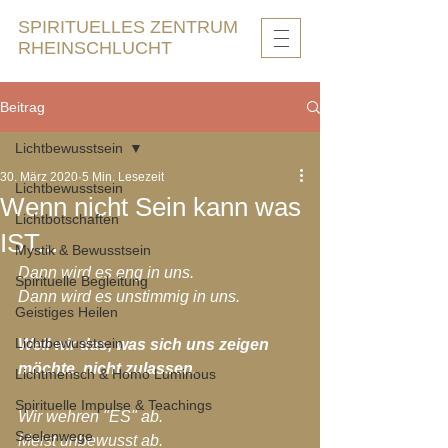
SPIRITUELLES ZENTRUM
RHEINSCHLUCHT
Beitrag
Lichtbewusstsein
30. März 2020
5 Min. Lesezeit
Lichtbewusstsein
Wenn nicht Sein kann was
Lichtbotschaften
IST...
Mystik & Bewusstsein
Dann wird es eng in uns.
Spirituelle Begleitung
Dann wird es unstimmig in uns.
Geistiges Heilen
Lichtbewusstsein
Weil wir das, was sich uns zeigen 
möchte, nicht zulassen.
Lichtmensch & Homo Luminous
Spirituelle Impulse & Teachings
Wir wehren "ES" ab.
Seelenwege
Meist unbewusst ab.