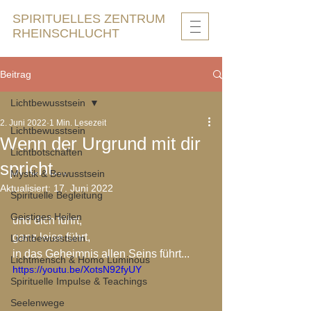
SPIRITUELLES ZENTRUM
RHEINSCHLUCHT
Beitrag
Lichtbewusstsein
2. Juni 2022
1 Min. Lesezeit
Lichtbewusstsein
Wenn der Urgrund mit dir
Lichtbotschaften
spricht...
Mystik & Bewusstsein
Aktualisiert:
17. Juni 2022
Spirituelle Begleitung
Geistiges Heilen
und dich führt,
ganz leise führt,
Lichtbewusstsein
in das Geheimnis allen Seins führt...
Lichtmensch & Homo Luminous
https://youtu.be/XotsN92fyUY
Spirituelle Impulse & Teachings
Seelenwege