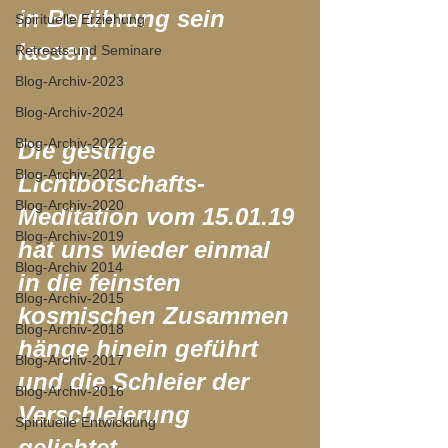
in Berührung sein 
Spirituelle Erziehung
lassen. 
Retreats und Seminare
Blog-Archiv-2023
Blog-Archiv-2024
Blog-Archiv-2022
Die gestrige 
Blog-Archiv-2021
Lichtbotschafts-
Blog-Archiv-2020
Meditation vom 15.01.19 
Blog-Archiv-2019
hat uns wieder einmal 
Blog-Archiv 2014
in die feinsten 
Blog-Archiv-2015
kosmischen Zusammen
Blog-Archiv-2018
hänge hinein geführt 
Blog-Archiv-2017
und die Schleier der 
Blog-Archiv-2016
Verschleierung 
Spirituelle Entwicklung
gelichtet.