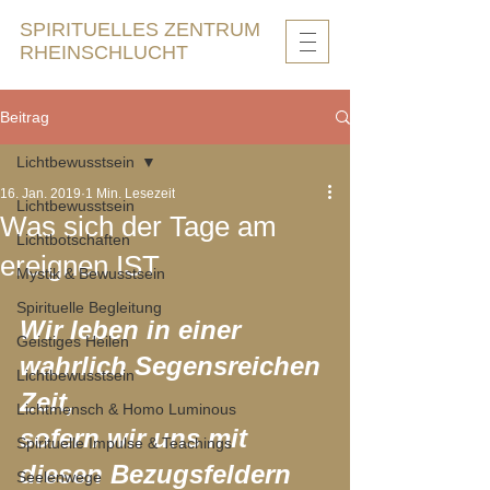
SPIRITUELLES ZENTRUM
RHEINSCHLUCHT
Beitrag
Lichtbewusstsein
16. Jan. 2019
1 Min. Lesezeit
Lichtbewusstsein
Was sich der Tage am
Lichtbotschaften
ereignen IST
Mystik & Bewusstsein
Spirituelle Begleitung
Wir leben in einer 
Geistiges Heilen
wahrlich Segensreichen 
Lichtbewusstsein
Zeit,
Lichtmensch & Homo Luminous
sofern wir uns mit 
Spirituelle Impulse & Teachings
diesen Bezugsfeldern
Seelenwege