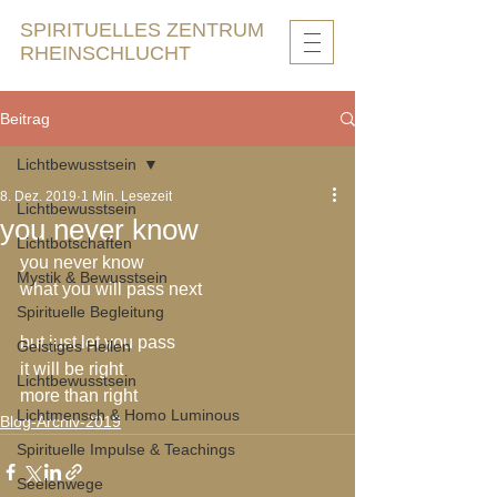
SPIRITUELLES ZENTRUM
RHEINSCHLUCHT
Beitrag
Lichtbewusstsein
8. Dez. 2019
1 Min. Lesezeit
Lichtbewusstsein
you never know
Lichtbotschaften
you never know
Mystik & Bewusstsein
what you will pass next
Spirituelle Begleitung
but just let you pass
Geistiges Heilen
it will be right
Lichtbewusstsein
more than right
Lichtmensch & Homo Luminous
Blog-Archiv-2019
Spirituelle Impulse & Teachings
Seelenwege