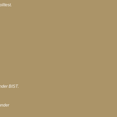
olltest.
nder BIST.
under 