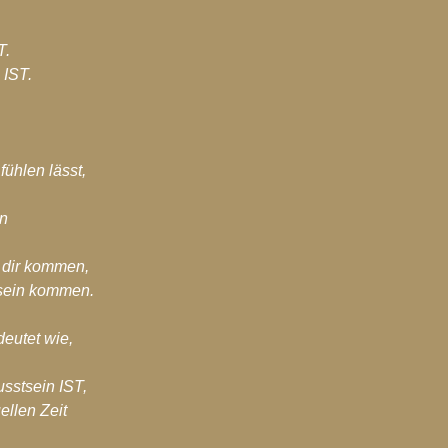
T.
 IST.
ühlen lässt,
n
t dir kommen,
tsein kommen.
eutet wie,
usstsein IST,
ellen Zeit