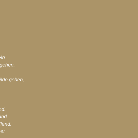
ein
 gehen.
ilde gehen,
nd.
ind.
lend,
er 