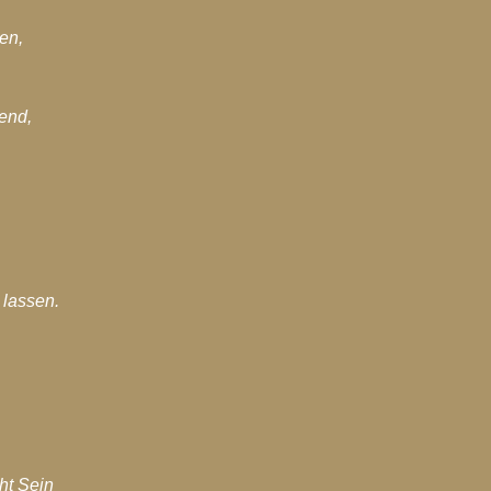
en,
end,
 lassen.
ht Sein