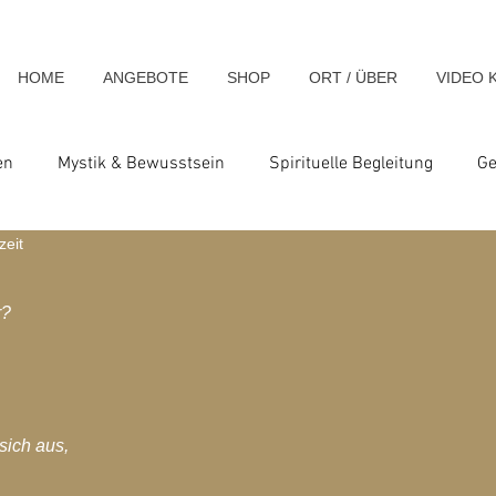
HOME
ANGEBOTE
SHOP
ORT / ÜBER
VIDEO 
en
Mystik & Bewusstsein
Spirituelle Begleitung
Ge
zeit
nsch & Homo Luminous
Spirituelle Impulse & Teachings
r?
ats und Seminare
Blog-Archiv-2023
Blog-Archiv-2024
hiv-2020
Blog-Archiv-2019
Blog-Archiv 2014
Blo
 sich aus,