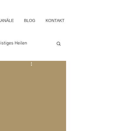
KANÄLE
BLOG
KONTAKT
istiges Heilen
Seelenwege
Blog-Archiv-2022
g-Archiv-2015