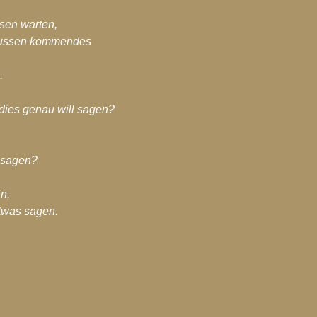
sen warten,
 Aussen kommendes
.
 dies genau will sagen?
l sagen?
n,
etwas sagen.