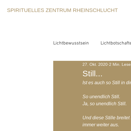
SPIRITUELLES ZENTRUM RHEINSCHLUCHT
Lichtbewusstsein
Lichtbotschaft
27. Okt. 2020
2 Min. Lese
Lichtbewusstsein
Lichtme
Still...
Ist es auch so Still in di
Spirituelle Erziehung
Retre
So unendlich Still.
Ja, so unendlich Still.
Blog-Archiv-2021
Blog-Arc
Und diese Stille breitet
immer weiter aus.