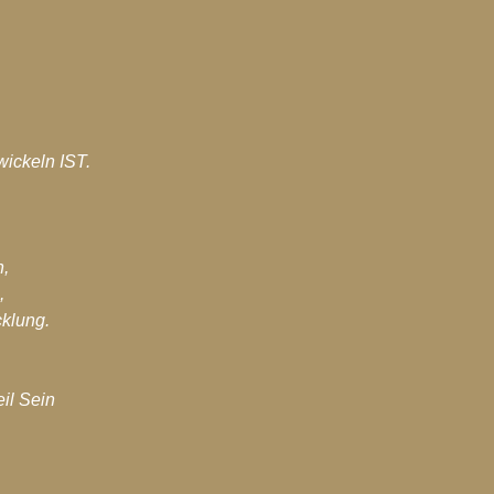
wickeln IST.
n,
,
klung.
il Sein