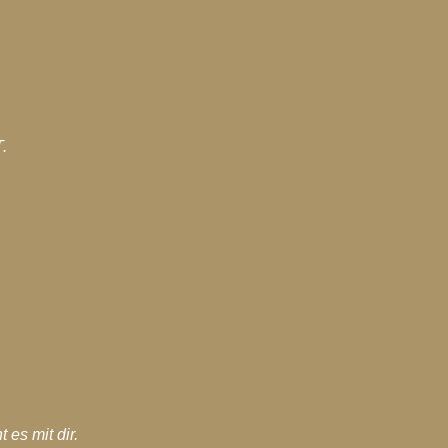
hiv-2017
Blog-Archiv-2016
Spirituelle Entwicklung
.
 es mit dir.