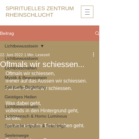
SPIRITUELLES ZENTRUM
RHEINSCHLUCHT
Beitrag
Lichtbewusstsein
22. Juni 2022
1 Min. Lesezeit
Lichtbewusstsein
Oftmals wir schiessen...
Lichtbotschaften
Oftmals wir schiessen,
Mystik & Bewusstsein
immer auf das Aussen wir schiessen.
Spirituelle Begleitung
Auf die Formen wir schiessen.
Geistiges Heilen
Was dabei geht,
Lichtbewusstsein
vollends in den Hintergrund geht,
Lichtmensch & Homo Luminous
Ist das,
um was es in der Tat im Leben geht.
Spirituelle Impulse & Teachings
Seelenwege