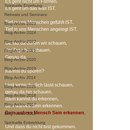
Es geht nicht um Formen.
Spirituelle Erziehung
Es geht um das was IST.
Retreats und Seminare
Tief in uns Menschen gefühlt IST.
Blog-Archiv-2023
Tief in uns Menschen angelegt IST.
Blog-Archiv-2024
Blog-Archiv-2022
Genau da dürfen wir schauen,
der Tage hin schauen.
Blog-Archiv-2021
Genau da.
Blog-Archiv-2020
Blog-Archiv-2019
Kannst du spüren?
Blog-Archiv 2014
Und wenn du dich lässt schauen,
Blog-Archiv-2015
genau da hin schauen,
Blog-Archiv-2018
dann kannst du erkennen,
Blog-Archiv-2017
dein wahres Sein erkennen.
Dein wahres Mensch Sein erkennen.
Blog-Archiv-2016
Spirituelle Entwicklung
Und dass du nicht bist gekommen,