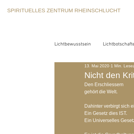
SPIRITUELLES ZENTRUM RHEINSCHLUCHT
Lichtbewusstsein
Lichtbotschaft
13. Mai 2020
1 Min. Lesez
Lichtbewusstsein
Lichtme
Nicht den Kri
Den Erschliessern
Spirituelle Erziehung
gehört die Welt.
Retre
Dahinter verbirgt sich
Ein Gesetz dies IST.
Blog-Archiv-2021
Blog-Arc
Ein Universelles Gesetz