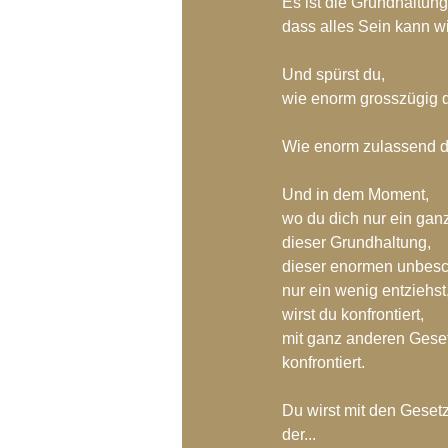
Es ist die Grundhaltung
Blog-Archiv-2018
Blog-Arc
dass alles Sein kann wi
Und spürst du,
wie enorm grosszügig d
Wie enorm zulassend d
Und in dem Moment, 
wo du dich nur ein ganz
dieser Grundhaltung,
dieser enormen unbesc
nur ein wenig entziehst
wirst du konfrontiert,
mit ganz anderen Gese
konfrontiert.
Du wirst mit den Gesetz
der...