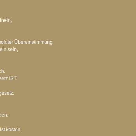
inein, 
bsoluter Übereinstimmung
ein sein,
ch.
etz IST.
gesetz.
den.
st kosten,