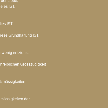
 der Liebe,
hiv-2017
Blog-Archiv-2016
Spirituelle Entwicklung
e es IST.
ies IST.
iese Grundhaltung IST.
 wenig entziehst,
hreiblichen Grosszügigkeit
,
tzmässigkeiten
mässigkeiten der...