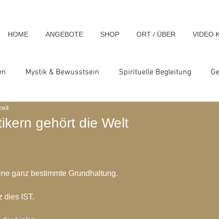
HOME
ANGEBOTE
SHOP
ORT / ÜBER
VIDEO 
en
Mystik & Bewusstsein
Spirituelle Begleitung
Ge
eit
nsch & Homo Luminous
Spirituelle Impulse & Teachings
tikern gehört die Welt
ats und Seminare
Blog-Archiv-2023
Blog-Archiv-2024
 eine ganz bestimmte Grundhaltung.
hiv-2020
Blog-Archiv-2019
Blog-Archiv 2014
Blo
 dies IST.