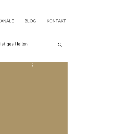
KANÄLE
BLOG
KONTAKT
istiges Heilen
Seelenwege
Blog-Archiv-2022
g-Archiv-2015