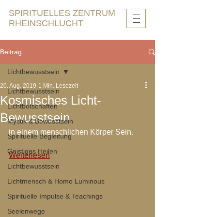
SPIRITUELLES ZENTRUM
RHEINSCHLUCHT
Beitrag
Lichtbewusstsein
20. Aug. 2019
1 Min. Lesezeit
Lichtbewusstsein
Kosmisches Licht-
Lichtbotschaften
Bewusstsein
Mystik & Bewusstsein
in einem menschlichen Körper Sein.
Spirituelle Begleitung
Geistiges Heilen
Weiterlesen
Lichtbewusstsein
Lichtmensch & Homo Luminous
Spirituelle Impulse & Teachings
Seelenwege