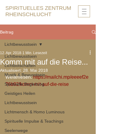
SPIRITUELLES ZENTRUM
RHEINSCHLUCHT
Beitrag
Lichtbewusstsein
12. Apr. 2018
1 Min. Lesezeit
Lichtbewusstsein
Komm mit auf die Reise...
Lichtbotschaften
Aktualisiert:
28. Mai 2018
Mystik & Bewusstsein
Weiterlesen: 
https://mailchi.mp/eeeef2e
Spirituelle Begleitung
76b92/komm-mit-auf-die-reise
Geistiges Heilen
Lichtbewusstsein
Lichtmensch & Homo Luminous
Spirituelle Impulse & Teachings
Seelenwege