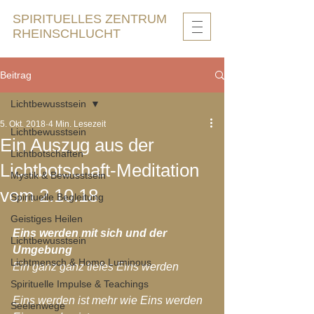
SPIRITUELLES ZENTRUM
RHEINSCHLUCHT
Beitrag
Lichtbewusstsein
5. Okt. 2018
4 Min. Lesezeit
Lichtbewusstsein
Ein Auszug aus der
Lichtbotschaften
Lichtbotschaft-Meditation
Mystik & Bewusstsein
vom 2.10.18
Spirituelle Begleitung
Geistiges Heilen
Eins werden mit sich und der 
Lichtbewusstsein
Umgebung
Lichtmensch & Homo Luminous
Ein ganz ganz tiefes Eins werden
Spirituelle Impulse & Teachings
Eins werden ist mehr wie Eins werden
Seelenwege