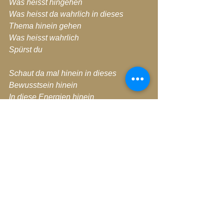
Was heisst hingehen
Was heisst da wahrlich in dieses 
Thema hinein gehen
Was heisst wahrlich 
Spürst du
Schaut da mal hinein in dieses 
Bewusstsein hinein
In diese Energien hinein
In diese Umstände hinein
Denn es will euch etwas sagen
Es will euch ganz viel über euer IST 
Sein sagen
Dass da noch IST
Tief verborgen in euch ist
Auch tief verborgen noch in dieser 
Situation ist