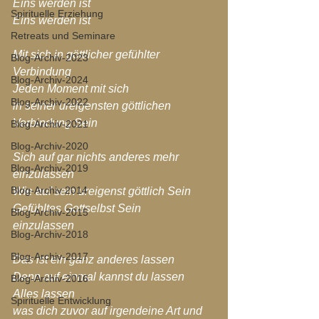
Eins werden ist
Spirituelle Erziehung
Eins werden ist
Retreats und Seminare
Mit sich in göttlicher gefühlter 
Blog-Archiv-2023
Verbindung
Blog-Archiv-2024
Jeden Moment mit sich 
Blog-Archiv-2022
in seiner ureigensten göttlichen 
Verbindung Sein
Blog-Archiv-2021
Blog-Archiv-2020
Sich auf gar nichts anderes mehr 
Blog-Archiv-2019
einzulassen
Blog-Archiv 2014
Wie auf sein ureigenst göttlich Sein
Gefühltes Gottselbst Sein
Blog-Archiv-2015
einzulassen
Blog-Archiv-2018
Blog-Archiv-2017
Das ist ein ganz anderes lassen
Denn auf einmal kannst du lassen
Blog-Archiv-2016
Alles lassen
Spirituelle Entwicklung
was dich zuvor auf irgendeine Art und 