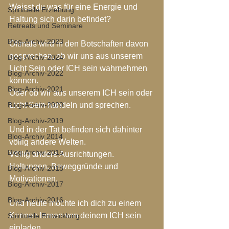
Weisst du was für eine Energie und 
Spirituelle Erziehung
Haltung sich darin befindet?
Retreats und Seminare
Blog-Archiv-2023
Oftmals wird in den Botschaften davon 
gesprochen, ob wir uns aus unserem 
Blog-Archiv-2024
Licht Sein oder ICH sein wahrnehmen 
Blog-Archiv-2022
können. 
Blog-Archiv-2021
Oder ob wir aus unserem ICH sein oder 
Blog-Archiv-2020
Licht Sein handeln und sprechen.
Blog-Archiv-2019
Und in der Tat befinden sich dahinter 
Blog-Archiv 2014
völlig andere Welten. 
Blog-Archiv-2015
Völlig andere Ausrichtungen. 
Haltungen, Beweggründe und 
Blog-Archiv-2018
Motivationen.
Blog-Archiv-2017
Blog-Archiv-2016
Und heute möchte ich dich zu einem 
Kennen lernen von deinem ICH sein 
Spirituelle Entwicklung
einladen.