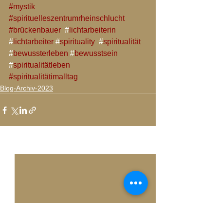
#mystik
#spirituelleszentrumrheinschlucht
#brückenbauer 
 #
lichtarbeiterin 
#
lichtarbeiter 
#
spirituality 
 #
spiritualität 
#
bewussterleben 
#
bewusstsein 
#
spiritualitätleben
#spiritualitätimalltag
Blog-Archiv-2023
Alle ansehen
Aktuelle Beiträge