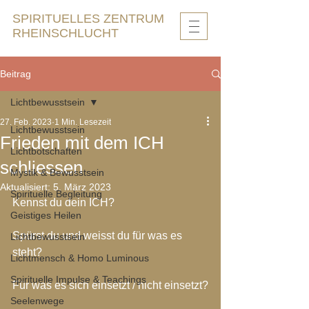
SPIRITUELLES ZENTRUM
RHEINSCHLUCHT
Beitrag
Lichtbewusstsein
27. Feb. 2023
1 Min. Lesezeit
Lichtbewusstsein
Frieden mit dem ICH
Lichtbotschaften
schliessen
Mystik & Bewusstsein
Aktualisiert:
5. März 2023
Spirituelle Begleitung
Kennst du dein ICH?
Geistiges Heilen
Spürst du und weisst du für was es 
Lichtbewusstsein
steht?
Lichtmensch & Homo Luminous
Spirituelle Impulse & Teachings
Für was es sich einsetzt / nicht einsetzt?
Seelenwege