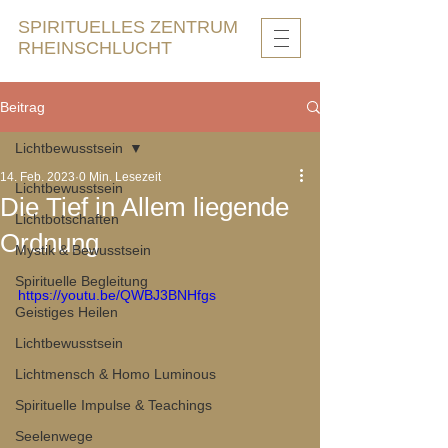
SPIRITUELLES ZENTRUM
RHEINSCHLUCHT
Beitrag
Lichtbewusstsein
14. Feb. 2023
0 Min. Lesezeit
Lichtbewusstsein
Die Tief in Allem liegende
Lichtbotschaften
Ordnung
Mystik & Bewusstsein
Spirituelle Begleitung
https://youtu.be/QWBJ3BNHfgs
Geistiges Heilen
Lichtbewusstsein
Lichtmensch & Homo Luminous
Spirituelle Impulse & Teachings
Seelenwege