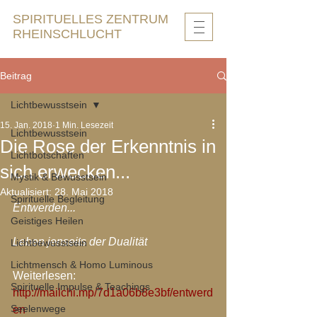
SPIRITUELLES ZENTRUM
RHEINSCHLUCHT
Beitrag
Lichtbewusstsein
15. Jan. 2018
1 Min. Lesezeit
Lichtbewusstsein
Die Rose der Erkenntnis in
Lichtbotschaften
sich erwecken...
Mystik & Bewusstsein
Aktualisiert:
28. Mai 2018
Spirituelle Begleitung
Entwerden...
Geistiges Heilen
Leben jenseits der Dualität
Lichtbewusstsein
Lichtmensch & Homo Luminous
Weiterlesen:  
Spirituelle Impulse & Teachings
http://mailchi.mp/7d1a06b8e3bf/entwerd
Seelenwege
en