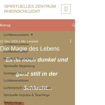
SPIRITUELLES ZENTRUM
RHEINSCHLUCHT
Beitrag
Lichtbewusstsein
15. Dez. 2020
1 Min. Lesezeit
Lichtbewusstsein
Die Magie des Lebens
Lichtbotschaften
Es ist noch dunkel und 
Mystik & Bewusstsein
Spirituelle Begleitung
ganz still in der 
Geistiges Heilen
Lichtbewusstsein
Schlucht...
Lichtmensch & Homo Luminous
Spirituelle Impulse & Teachings
Seelenwege
Weiterlesen