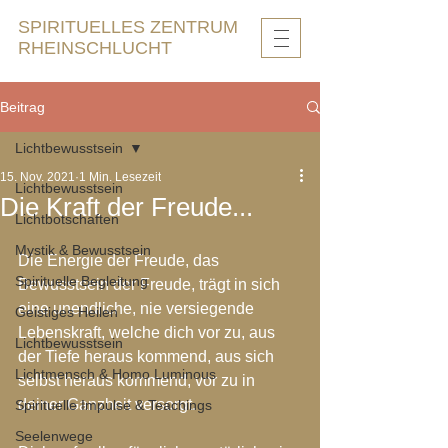
SPIRITUELLES ZENTRUM
RHEINSCHLUCHT
Beitrag
Lichtbewusstsein
15. Nov. 2021
1 Min. Lesezeit
Lichtbewusstsein
Die Kraft der Freude...
Lichtbotschaften
Mystik & Bewusstsein
Die Energie der Freude, das 
Spirituelle Begleitung
Bewusstsein der Freude, trägt in sich 
eine unendliche, nie versiegende 
Geistiges Heilen
Lebenskraft, welche dich vor zu, aus 
Lichtbewusstsein
der Tiefe heraus kommend, aus sich 
Lichtmensch & Homo Luminous
selbst heraus kommend, vor zu in 
deiner Ganzheit versorgt.
Spirituelle Impulse & Teachings
Seelenwege