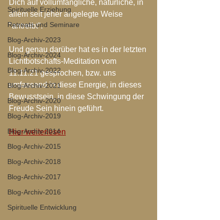
Dich auf vollumfängliche, natürliche, in 
Spirituelle Erziehung
allem seit jeher angelegte Weise 
Retreats und Seminare
"antreibt".
Blog-Archiv-2023
Und genau darüber hat es in der letzten 
Blog-Archiv-2024
Lichtbotschafts-Meditation vom 
Blog-Archiv-2022
11.11.21 gesprochen, bzw. uns 
umfassend in diese Energie, in dieses 
Blog-Archiv-2021
Bewusstsein, in diese Schwingung der 
Blog-Archiv-2020
Freude Sein hinein geführt.
Blog-Archiv-2019
Blog-Archiv 2014
Hier weiterlesen
Blog-Archiv-2015
Blog-Archiv-2018
Blog-Archiv-2017
Blog-Archiv-2016
Spirituelle Entwicklung