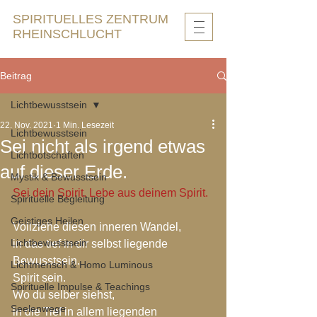
SPIRITUELLES ZENTRUM
RHEINSCHLUCHT
Beitrag
Lichtbewusstsein
22. Nov. 2021
1 Min. Lesezeit
Lichtbewusstsein
Sei nicht als irgend etwas
Lichtbotschaften
auf dieser Erde.
Mystik & Bewusstsein
Sei dein Spirit. Lebe aus deinem Spirit.
Spirituelle Begleitung
Geistiges Heilen
Vollziehe diesen inneren Wandel,
Lichtbewusstsein
in das tief in dir selbst liegende 
Bewusstsein.
Lichtmensch & Homo Luminous
Spirit sein.
Spirituelle Impulse & Teachings
Wo du selber siehst,
Seelenwege
in die Tief in allem liegenden 