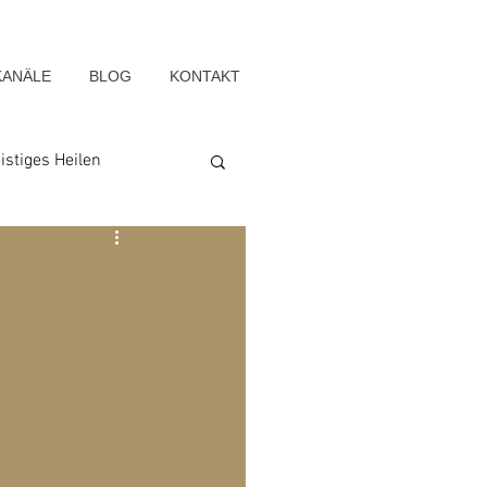
KANÄLE
BLOG
KONTAKT
istiges Heilen
Seelenwege
Blog-Archiv-2022
g-Archiv-2015