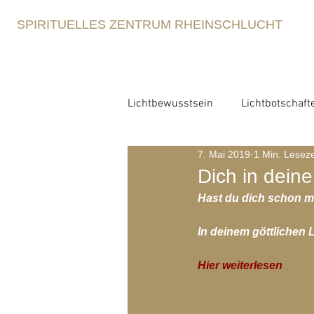
SPIRITUELLES ZENTRUM RHEINSCHLUCHT
Lichtbewusstsein
Lichtbotschaft
7. Mai 2019
1 Min. Leseze
Lichtbewusstsein
Lichtme
Dich in dein
Hast du dich schon m
Spirituelle Erziehung
Retre
In deinem göttlichen L
Hier weiterlesen
Blog-Archiv-2021
Blog-Arc