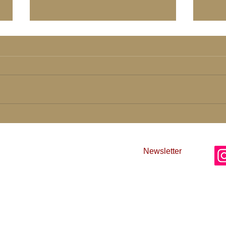
you never know
Du we
you never know what you will
du we
pass next but just let you pass it
nächs
will be right more than right
lass 
wird r
einschlucht
Newsletter
AG
 Liebe und Licht
Im
Nu