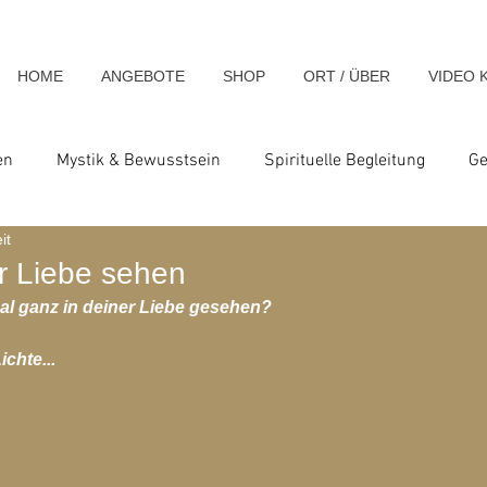
HOME
ANGEBOTE
SHOP
ORT / ÜBER
VIDEO 
en
Mystik & Bewusstsein
Spirituelle Begleitung
Ge
it
nsch & Homo Luminous
Spirituelle Impulse & Teachings
er Liebe sehen
al ganz in deiner Liebe gesehen?
ats und Seminare
Blog-Archiv-2023
Blog-Archiv-2024
ichte...
hiv-2020
Blog-Archiv-2019
Blog-Archiv 2014
Blo