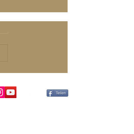
isst nie...
isst nie wo und was du als
tes passieren wirst aber
dich einfach passieren es
ichtig sein mehr als richtig
Teilen
B
pressum
tzung & Datenschutzerklärung