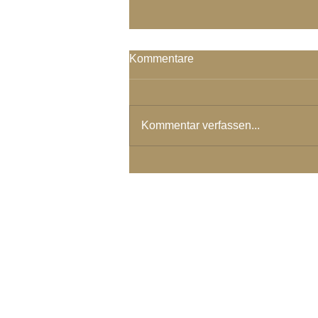
Von der wahren Liebe in mir...
Kommentare
from the true love in me I can see
the true love in you
Kommentar verfassen...
© 2024 Spirituelles Zentrum Rh
Karoline Steinmann Frey
7104 Versam - Schweiz
Wegbegleiterin in ein Leben aus