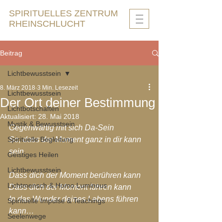
SPIRITUELLES ZENTRUM
RHEINSCHLUCHT
Beitrag
Lichtbewusstsein
8. März 2018
3 Min. Lesezeit
Lichtbewusstsein
Der Ort deiner Bestimmung
Lichtbotschaften
Aktualisiert:
28. Mai 2018
Mystik & Bewusstsein
Gegenwärtig mit sich Da-Sein
Spirituelle Begleitung
So, dass der Moment ganz in dir kann 
sein
Geistiges Heilen
Lichtbewusstsein
Dass dich der Moment berühren kann
Lichtmensch & Homo Luminous
Dass dich der Moment führen kann
In das Wunder deines Lebens führen 
Spirituelle Impulse & Teachings
kann…
Seelenwege