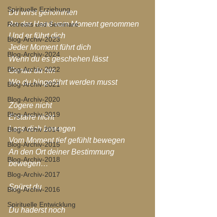
Spirituelle Erziehung
Du wirst genommen
An der Hand vom Moment genommen
Retreats und Seminare
Und er führt dich
Blog-Archiv-2023
Jeder Moment führt dich
Blog-Archiv-2024
Wenn du es geschehen lässt
Blog-Archiv-2022
Genau da hin
Wo du hingeführt werden musst
Blog-Archiv-2021
Blog-Archiv-2020
Zögere nicht
Blog-Archiv-2019
Erstarre nicht
Lass dich bewegen
Blog-Archiv 2014
Vom Moment tief gefühlt bewegen
Blog-Archiv-2015
An den Ort deiner Bestimmung 
Blog-Archiv-2018
bewegen…
Blog-Archiv-2017
Spürst du
Blog-Archiv-2016
Spirituelle Entwicklung
Du haderst noch