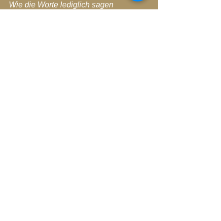
Wie die Worte lediglich sagen
Ich liebe dich
Hörst du dich noch sagen
Ich bin dich
Ich bin Eins
Ich kenne mich nicht
Doch ich fühle mich
Jeden Moment NEU
Jedem Moment neu entschlüpfend
Mich dadurch immer weiter entfaltend
Entdeckend
Dem Universum gleich
Der Schöpfung gleich
Dem Leben gleich
Das ist Leben
Gefühltes mit sich selbst Da-Seiend 
Sein