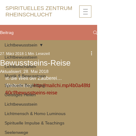
SPIRITUELLES ZENTRUM
RHEINSCHLUCHT
Beitrag
Lichtbewusstsein
27. März 2018
1 Min. Lesezeit
Lichtbewusstsein
Bewusstseins-Reise
Lichtbotschaften
Aktualisiert:
28. Mai 2018
Mystik & Bewusstsein
in die Welt der Zauberei…
Spirituelle Begleitung
Weiterlesen: 
http://mailchi.mp/4b0a48fd
60cf/bewusstseins-reise
Geistiges Heilen
Lichtbewusstsein
Lichtmensch & Homo Luminous
Spirituelle Impulse & Teachings
Seelenwege