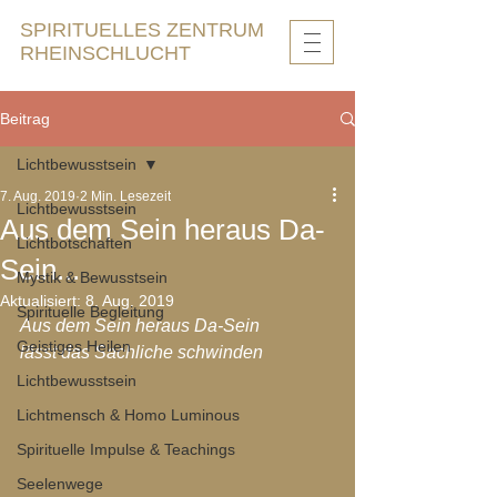
SPIRITUELLES ZENTRUM
RHEINSCHLUCHT
Beitrag
Lichtbewusstsein
7. Aug. 2019
2 Min. Lesezeit
Lichtbewusstsein
Aus dem Sein heraus Da-
Lichtbotschaften
Sein...
Mystik & Bewusstsein
Aktualisiert:
8. Aug. 2019
Spirituelle Begleitung
Aus dem Sein heraus Da-Sein
Geistiges Heilen
lässt das Sachliche schwinden
Lichtbewusstsein
Lichtmensch & Homo Luminous
Spirituelle Impulse & Teachings
Seelenwege