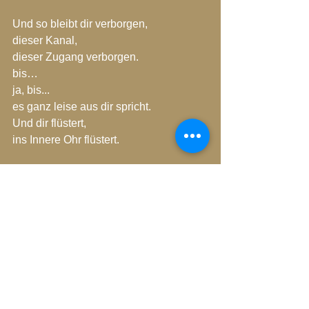
Und so bleibt dir verborgen,
dieser Kanal,
dieser Zugang verborgen.
bis…
ja, bis...
es ganz leise aus dir spricht.
Und dir flüstert,
ins Innere Ohr flüstert.
Geh voran liebes Kind.
Geh doch einfach voran.
Auf was wartest du denn noch.
Geh voran.
Es flüstert.
Pausenlos es flüstert.
Kannst du spüren,