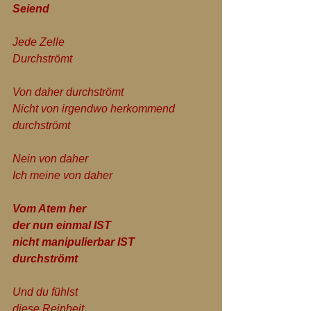
Seiend
Jede Zelle
Durchströmt
Von daher durchströmt
Nicht von irgendwo herkommend 
durchströmt
Nein von daher 
Ich meine von daher
Vom Atem her 
der nun einmal IST
nicht manipulierbar IST
durchströmt
Und du fühlst
diese Reinheit