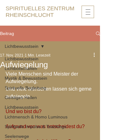
SPIRITUELLES ZENTRUM
RHEINSCHLUCHT
Beitrag
Lichtbewusstsein
17. Nov. 2021
1 Min. Lesezeit
Lichtbewusstsein
Aufwiegelung
Lichtbotschaften
Viele Menschen sind Meister der 
Mystik & Bewusstsein
Aufwiegelung.
Spirituelle Begleitung
Und viele Menschen lassen sich gerne 
aufwiegeln.
Geistiges Heilen
Lichtbewusstsein
Und wo bist du?
Lichtmensch & Homo Luminous
Aufgrund von was entscheidest du?
Spirituelle Impulse & Teachings
Seelenwege