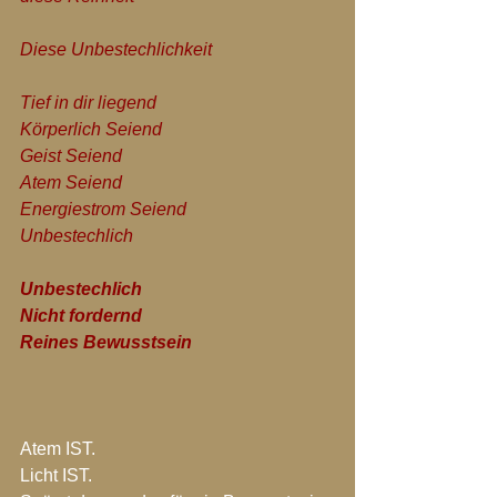
Diese Unbestechlichkeit
Tief in dir liegend
Körperlich Seiend
Geist Seiend
Atem Seiend
Energiestrom Seiend
Unbestechlich
Unbestechlich
Nicht fordernd
Reines Bewusstsein
Atem IST.
Licht IST.