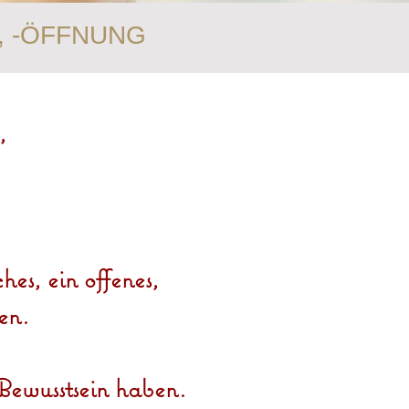
, -ÖFFNUNG
n,
es, ein offenes,
en.
s Bewusstsein haben.