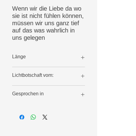
Wenn wir die Liebe da wo
sie ist nicht fühlen können,
müssen wir uns ganz tief
auf das was wahrlich in
uns gelegen
Einlassen.Weil da etwas
ganz bestimmtes
Länge
wahrgenommen sein will.
30 Minuten
Lichtbotschaft vom:
08.02.23
Gesprochen in
Early Bird