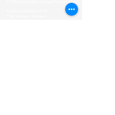
© 2024 Spirituelles Zentrum Rheinschlucht
Karoline Steinmann Frey
7104 Versam - Schweiz
Wegbegleiterin in ein Leben aus Liebe und
Licht
mail@spirituelleszentrum.ch
Newsletter
Teilen
AGB
Impressum
Nutzung & Datenschutzerklärung