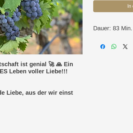
In
Dauer: 83 Min.
Gesprochen am:
21.
Lichtlebensweise
schaft ist genial 🚀 🙏 Ein
ES Leben voller Liebe!!!
de Liebe, aus der wir einst
ir Sie fühlen. Und an Sie
n jedem Moment an Sie erinnern.
r sind, Liebe sind.