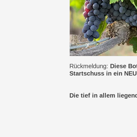
Rückmeldung:
Diese Bot
Startschuss in ein NEU
Die tief in allem liegen
entstanden, will dass w
erinnern.
Sie will, dass wir uns i
Dass wir
merken
dass wi