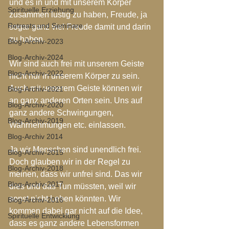
und es in und mit unserem Körper 
Spirituelle Erziehung
zusammen lustig zu haben, Freude, ja 
Retreats und Seminare
sogar ganz viel Freude damit und darin 
zu haben.
Blog-Archiv-2023
Blog-Archiv-2024
Wir sind auch frei mit unserem Geiste 
Blog-Archiv-2022
nicht nur in unserem Körper zu sein. 
Auch mit unserem Geiste können wir 
Blog-Archiv-2021
an ganz anderen Orten sein. Uns auf 
Blog-Archiv-2020
ganz andere Schwingungen, 
Blog-Archiv-2019
Wahrnehmungen etc. einlassen.
Blog-Archiv 2014
Ja wir Menschen sind unendlich frei. 
Blog-Archiv-2015
Doch glauben wir in der Regel zu 
Blog-Archiv-2018
meinen, dass wir unfrei sind. Das wir 
Blog-Archiv-2017
dies und das Tun müssten, weil wir 
sonst nicht Leben könnten. Wir 
Blog-Archiv-2016
kommen dabei gar nicht auf die Idee, 
Spirituelle Entwicklung
dass es ganz andere Lebensformen 