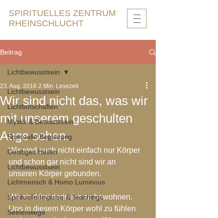
SPIRITUELLES ZENTRUM
RHEINSCHLUCHT
Beitrag
Lichtbewusstsein
23. Aug. 2016
2 Min. Lesezeit
Lichtbewusstsein
Wir sind nicht das, was wir
Lichtbotschaften
mit unserem geschulten
Mystik & Bewusstsein
Auge sehen.
Spirituelle Begleitung
Wir sind auch nicht einfach nur Körper 
Geistiges Heilen
und schon gar nicht sind wir an 
Lichtbewusstsein
unseren Körper gebunden.
Lichtmensch & Homo Luminous
Wir sind frei darin ihn zu bewohnen. 
Spirituelle Impulse & Teachings
Uns in diesem Körper wohl zu fühlen 
Seelenwege