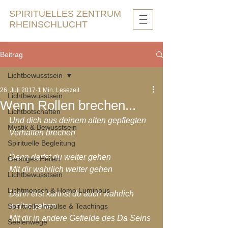
SPIRITUELLES ZENTRUM
RHEINSCHLUCHT
Beitrag
Lichtbewusstsein
26. Juli 2017
1 Min. Lesezeit
Lichtbewusstsein
Wenn Rollen brechen...
Lichtbotschaften
Und dich aus deinem alten gepflegten 
Mystik & Bewusstsein
Verhalten brechen
Spirituelle Begleitung
Dann darfst du weiter gehen
Geistiges Heilen
Mit dir wahrlich weiter gehen
Lichtbewusstsein
Lichtmensch & Homo Luminous
Dann erst kannst du auch wahrlich 
weiter gehen
Spirituelle Impulse & Teachings
Mit dir in andere Gefielde des Da Seins 
Seelenwege