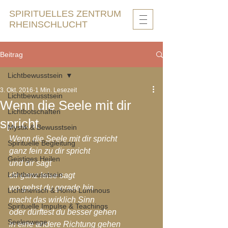
SPIRITUELLES ZENTRUM
RHEINSCHLUCHT
Beitrag
Lichtbewusstsein
3. Okt. 2016
1 Min. Lesezeit
Lichtbewusstsein
Wenn die Seele mit dir
Lichtbotschaften
spricht
Mystik & Bewusstsein
Wenn die Seele mit dir spricht
Spirituelle Begleitung
ganz fein zu dir spricht
Geistiges Heilen
und dir sagt
Lichtbewusstsein
dir ganz leise sagt
wo gehst du gerade hin
Lichtmensch & Homo Luminous
macht das wirklich Sinn
Spirituelle Impulse & Teachings
oder dürftest du besser gehen
Seelenwege
in eine andere Richtung gehen