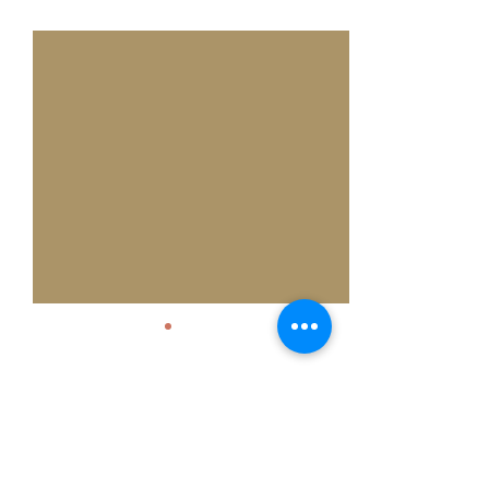
Alle ansehen
Aktuelle Beiträge
Weshalb noch länger
warten...
Leben in Übereinstimmung
Kommentare
mit den allen
zugrundeliegenden Kräften...
Der neue Dokumentarfilm