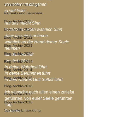
viel tiefer mit dir gehen
Spirituelle Erziehung
ja viel tiefer
Retreats und Seminare
Blog-Archiv-2023
nur das macht Sinn
Blog-Archiv-2024
in deinem Leben wahrlich Sinn
dann lass dich nehmen
Blog-Archiv-2022
wahrlich an der Hand deiner Seele 
Blog-Archiv-2021
nehmen
Blog-Archiv-2020
die dich berührt
die dich führt
Blog-Archiv-2019
in deine Wahrheit führt
Blog-Archiv 2014
in deine Berührtheit führt
Blog-Archiv-2015
in dein wahres Gott Selbst führt
Blog-Archiv-2018
Ich wünsche euch allen einen zutiefst 
Blog-Archiv-2017
geführten, von eurer Seele geführten 
Blog-Archiv-2016
Tag.
Spirituelle Entwicklung
Karoline