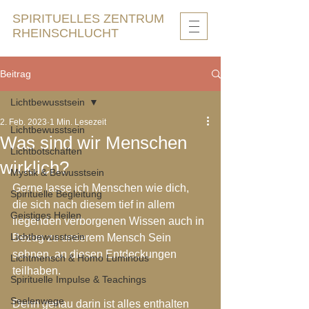
SPIRITUELLES ZENTRUM
RHEINSCHLUCHT
Beitrag
Lichtbewusstsein
2. Feb. 2023
1 Min. Lesezeit
Lichtbewusstsein
Was sind wir Menschen
Lichtbotschaften
wirklich?
Mystik & Bewusstsein
Gerne lasse ich Menschen wie dich, 
Spirituelle Begleitung
die sich nach diesem tief in allem 
Geistiges Heilen
liegenden verborgenen Wissen auch in 
Lichtbewusstsein
Bezug zu unserem Mensch Sein 
sehnen, an diesen Entdeckungen 
Lichtmensch & Homo Luminous
teilhaben.
Spirituelle Impulse & Teachings
Seelenwege
Denn genau darin ist alles enthalten 