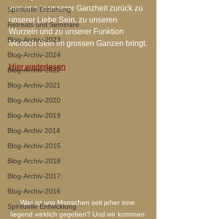
was uns in unserer Ganzheit zurück zu 
Spirituelle Erziehung
unserer Liebe Sein, zu unseren 
Retreats und Seminare
Wurzeln und zu unserer Funktion 
Blog-Archiv-2023
Mensch Sein im grossen Ganzen bringt.
Blog-Archiv-2024
Hier weiterlesen
Blog-Archiv-2022
Blog-Archiv-2021
Blog-Archiv-2020
Blog-Archiv-2019
Blog-Archiv 2014
Blog-Archiv-2015
Blog-Archiv-2018
Blog-Archiv-2017
Blog-Archiv-2016
Was ist uns Menschen seit jeher inne 
Spirituelle Entwicklung
liegend wirklich gegeben? Und wir kommen 