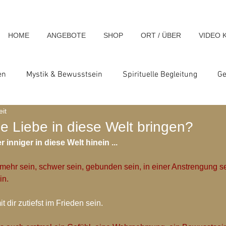
HOME
ANGEBOTE
SHOP
ORT / ÜBER
VIDEO 
en
Mystik & Bewusstsein
Spirituelle Begleitung
Ge
eit
nsch & Homo Luminous
Spirituelle Impulse & Teachings
e Liebe in diese Welt bringen?
 inniger in diese Welt hinein ...
ats und Seminare
Blog-Archiv-2023
Blog-Archiv-2024
t mehr sein, schwer sein, gebunden sein, in einer Anstrengung s
in.
hiv-2020
Blog-Archiv-2019
Blog-Archiv 2014
Blo
t dir zutiefst im Frieden sein.