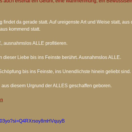
uns auch erstmal ein Gefühl, eine Wahrnehmung, ein Bewussts
hiv-2017
Blog-Archiv-2016
Spirituelle Entwicklung
indet da gerade statt. Auf ureigenste Art und Weise statt, aus 
aus kommend statt.
 ausnahmslos ALLE profitieren. 
n dieser Liebe bis ins Feinste berührt. Ausnahmslos ALLE.
chöpfung bis ins Feinste, ins Unendlichste hinein geliebt sind. 
, aus diesem Urgrund der ALLES geschaffen geboren.
en
cqNx03yo?si=Q4RXrsoy8mHVquyB