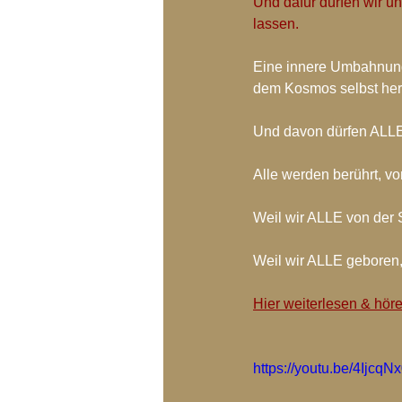
Und dafür dürfen wir 
Blog-Archiv-2018
Blog-Arc
lassen. 
Eine innere Umbahnung f
dem Kosmos selbst her
Und davon dürfen ALLE,
Alle werden berührt, vo
Weil wir ALLE von der S
Weil wir ALLE geboren
Hier weiterlesen & hör
https://youtu.be/4Ij