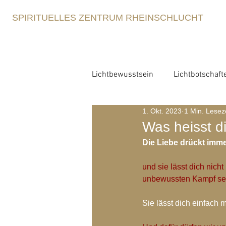
SPIRITUELLES ZENTRUM RHEINSCHLUCHT
Lichtbewusstsein
Lichtbotschaft
1. Okt. 2023
1 Min. Lesez
Lichtbewusstsein
Lichtme
Was heisst di
Die Liebe drückt immer
Spirituelle Erziehung
Retre
und sie lässt dich nich
unbewussten Kampf se
Blog-Archiv-2021
Blog-Arc
Sie lässt dich einfach mi