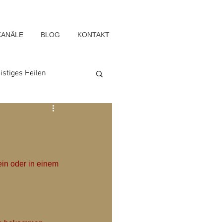
KANÄLE
BLOG
KONTAKT
istiges Heilen
Seelenwege
Blog-Archiv-2022
ein oder in einem 
g-Archiv-2015