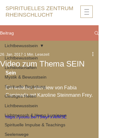
SPIRITUELLES ZENTRUM
RHEINSCHLUCHT
Beitrag
Lichtbewusstsein
26. Jan. 2017
1 Min. Lesezeit
Lichtbewusstsein
Video zum Thema SEIN
Lichtbotschaften
Sein
Mystik & Bewusstsein
Spirituelle Begleitung
Ein weiteres Interview von Fabia 
Caminada mit Karoline Steinmann Frey.
Geistiges Heilen
Lichtbewusstsein
Lichtmensch & Homo Luminous
https://youtu.be/T9wyFxVeMSE
Spirituelle Impulse & Teachings
Seelenwege