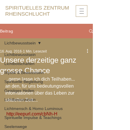
SPIRITUELLES ZENTRUM
RHEINSCHLUCHT
Beitrag
Lichtbewusstsein
16. Aug. 2016
1 Min. Lesezeit
Lichtbewusstsein
Unsere derzeitige ganz
Lichtbotschaften
grosse Chance
Mystik & Bewusstsein
...gerne lasse ich dich Teilhaben...
Spirituelle Begleitung
an den, für uns bedeutungsvollen 
Geistiges Heilen
Informationen über das Leben zur 
Lichtbewusstsein
aktuellen Zeit....
Lichtmensch & Homo Luminous
 http://eepurl.com/cbNh-H
Spirituelle Impulse & Teachings
Seelenwege