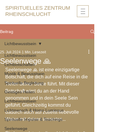
SPIRITUELLES ZENTRUM
RHEINSCHLUCHT
Beitrag
Lichtbewusstsein
25. Juli 2024
1 Min. Lesezeit
Lichtbewusstsein
Seelenwege 🙏
Lichtbotschaften
Seelenwege 🙏 ist eine einzigartige 
Mystik & Bewusstsein
Botschaft, die dich auf eine Reise in die 
Spirituelle Begleitung
Tiefen deiner Seele führt. Mit dieser 
Botschaft wirst du an der Hand 
Geistiges Heilen
genommen und in dein Seele Sein 
Lichtbewusstsein
geführt. Gleichzeitig kommst du 
Lichtmensch & Homo Luminous
dadurch auch auf zutiefst liebevolle 
Weise mit deinen innersten...
Spirituelle Impulse & Teachings
Seelenwege