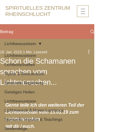
SPIRITUELLES ZENTRUM
RHEINSCHLUCHT
Beitrag
Lichtbewusstsein
18. Jan. 2019
1 Min. Lesezeit
Lichtbewusstsein
Schon die Schamanen
Lichtbotschaften
sprachen vom
Mystik & Bewusstsein
Lichtmenschen...
Spirituelle Begleitung
Geistiges Heilen
Lichtbewusstsein
Gerne teile ich den weiteren Teil der 
Lichtmensch & Homo Luminous
Lichtbotschaft vom 15.01.19 zum 
Lichtmenschen 
Spirituelle Impulse & Teachings
mit dir / euch.
Seelenwege