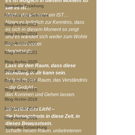
Es ist lediglich in diesem Moment so 
Spirituelle Erziehung
wie es ist…
Mache daraus nicht ein IST…
Retreats und Seminare
Nimm es lediglich zur Kenntnis, dass 
Blog-Archiv-2023
es sich in diesem Moment so zeigt
Blog-Archiv-2024
und es wandelt sich weiter zum Wohle 
Blog-Archiv-2022
des Lichts weiter.
Verstehst du
Blog-Archiv-2021
Blog-Archiv-2020
Lass dir den Raum, dass diese 
Blog-Archiv-2019
Wandlung in dir kann sein.
Ja lass dir den Raum, das Verständnis 
Blog-Archiv 2014
– die Geduld – 
Blog-Archiv-2015
das Kommen und Gehen lassen.
Blog-Archiv-2018
Blog-Archiv-2017
Sei Selbst das Licht – 
die Vorangeherin in diese Zeit, in 
Blog-Archiv-2016
dieses Bewusstsein.
Spirituelle Entwicklung
Schaffe neuen Raum, unbetretenen 