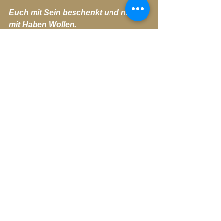
Euch mit Sein beschenkt und nicht 
mit Haben Wollen.
Mit Frieden und nicht mit Entzweiung
Mit Liebe und nicht mit Argwohn.
Mit Alles hat Platz 
und nicht mit mir ist zu eng, zu viel und 
dies und das…
Blog-Archiv-2016
Alle ansehen
Aktuelle Beiträge