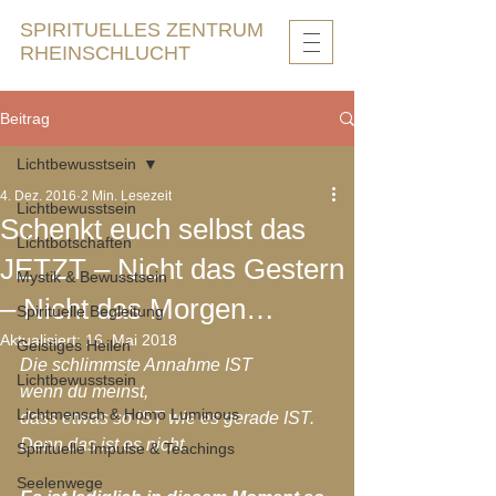
SPIRITUELLES ZENTRUM
RHEINSCHLUCHT
Beitrag
Lichtbewusstsein
4. Dez. 2016
2 Min. Lesezeit
Lichtbewusstsein
Schenkt euch selbst das
Lichtbotschaften
JETZT – Nicht das Gestern
Mystik & Bewusstsein
– Nicht das Morgen…
Spirituelle Begleitung
Aktualisiert:
16. Mai 2018
Geistiges Heilen
Die schlimmste Annahme IST
Lichtbewusstsein
wenn du meinst,
Lichtmensch & Homo Luminous
dass etwas so IST wie es gerade IST.
Denn das ist es nicht.
Spirituelle Impulse & Teachings
Seelenwege