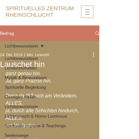
SPIRITUELLES ZENTRUM
RHEINSCHLUCHT
Beitrag
Lichtbewusstsein
24. Okt. 2019
1 Min. Lesezeit
Lichtbewusstsein
Lauschet hin
Lichtbotschaften
ganz genau hin.
Mystik & Bewusstsein
Ja, ganz Präzise hin.
Spirituelle Begleitung
Denn da IST sich am Verändern,
Geistiges Heilen
ALLES,
Lichtbewusstsein
ja, durch alle Schichten hindurch, 
Lichtmensch & Homo Luminous
ALLES,
am Verändern.
Spirituelle Impulse & Teachings
Seelenwege