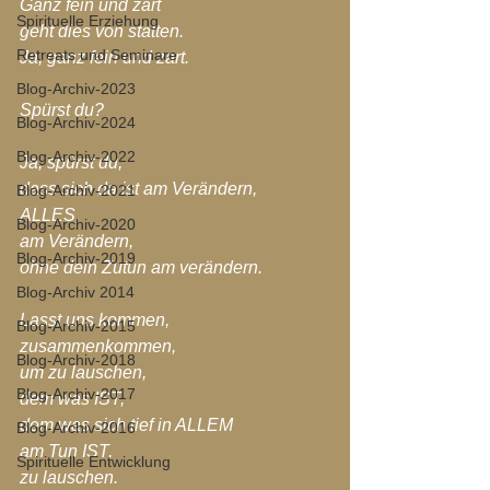
Ganz fein und zart 
Spirituelle Erziehung
geht dies von statten.
Retreats und Seminare
Ja, ganz fein und zart.
Blog-Archiv-2023
Spürst du?
Blog-Archiv-2024
Blog-Archiv-2022
Ja, spürst du,
dass sich da ist am Verändern,
Blog-Archiv-2021
ALLES,
Blog-Archiv-2020
am Verändern,
Blog-Archiv-2019
ohne dein Zutun am verändern.
Blog-Archiv 2014
Lasst uns kommen,
Blog-Archiv-2015
zusammenkommen,
Blog-Archiv-2018
um zu lauschen,
Blog-Archiv-2017
dem was IST,
dem was sich tief in ALLEM
Blog-Archiv-2016
am Tun IST,
Spirituelle Entwicklung
zu lauschen.