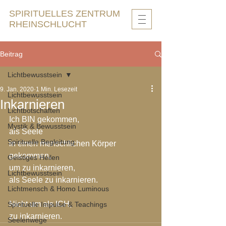
SPIRITUELLES ZENTRUM
RHEINSCHLUCHT
Beitrag
Lichtbewusstsein
9. Jan. 2020
1 Min. Lesezeit
Lichtbewusstsein
Inkarnieren
Lichtbotschaften
Ich BIN gekommen,
Mystik & Bewusstsein
als Seele
Spirituelle Begleitung
in einen menschlichen Körper 
gekommen,
Geistiges Heilen
um zu inkarnieren,
Lichtbewusstsein
als Seele zu inkarnieren.
Lichtmensch & Homo Luminous
Nicht um als ICH,
Spirituelle Impulse & Teachings
zu inkarnieren.
Seelenwege