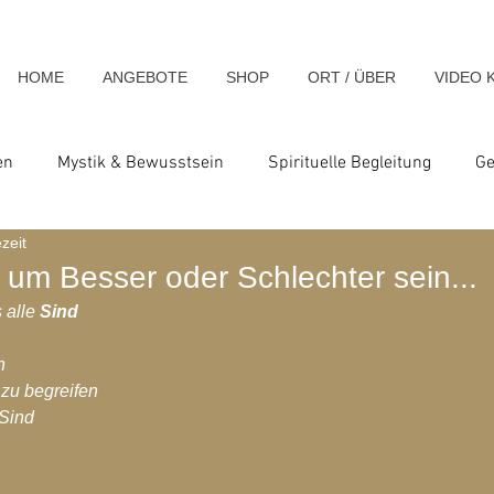
HOME
ANGEBOTE
SHOP
ORT / ÜBER
VIDEO 
en
Mystik & Bewusstsein
Spirituelle Begleitung
Ge
zeit
nsch & Homo Luminous
Spirituelle Impulse & Teachings
 um Besser oder Schlechter sein...
alle 
Sind
ats und Seminare
Blog-Archiv-2023
Blog-Archiv-2024
n
 zu begreifen
 Sind
hiv-2020
Blog-Archiv-2019
Blog-Archiv 2014
Blo