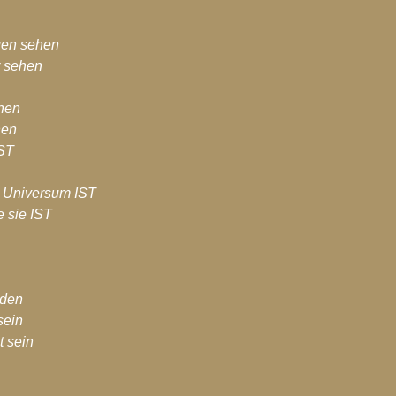
hiv-2017
Blog-Archiv-2016
Spirituelle Entwicklung
gen sehen
r sehen
ehen
hen
IST
im Universum IST
e sie IST
nden
sein
t sein