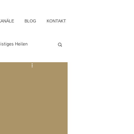
KANÄLE
BLOG
KONTAKT
istiges Heilen
Seelenwege
Blog-Archiv-2022
g-Archiv-2015