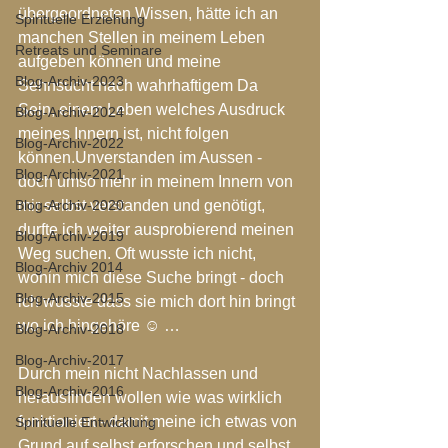
übergeordneten Wissen, hätte ich an 
Spirituelle Erziehung
manchen Stellen in meinem Leben 
Retreats und Seminare
aufgeben können und meine 
Blog-Archiv-2023
Sehnsucht nach wahrhaftigem Da 
Sein, einem Leben welches Ausdruck 
Blog-Archiv-2024
meines Innern ist, nicht folgen 
Blog-Archiv-2022
können.Unverstanden im Aussen - 
Blog-Archiv-2021
doch umso mehr in meinem Innern von 
Blog-Archiv-2020
mir selbst verstanden und genötigt, 
durfte ich weiter ausprobierend meinen 
Blog-Archiv-2019
Weg suchen. Oft wusste ich nicht, 
Blog-Archiv 2014
wohin mich diese Suche bringt - doch 
Blog-Archiv-2015
ich wusste dass sie mich dort hin bringt 
wo ich hingehöre ☺ … 
Blog-Archiv-2018
Blog-Archiv-2017
Durch mein nicht Nachlassen und 
Blog-Archiv-2016
herausfinden wollen wie was wirklich 
funktioniert - damit meine ich etwas von 
Spirituelle Entwicklung
Grund auf selbst erforschen und selbst 