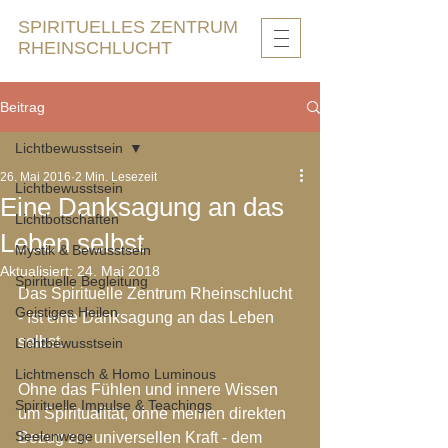
SPIRITUELLES ZENTRUM
RHEINSCHLUCHT
Beitrag
Lichtbewusstsein
26. Mai 2016
2 Min. Lesezeit
Lichtbewusstsein
Eine Danksagung an das
Lichtbotschaften
Leben selbst
Mystik & Bewusstsein
Aktualisiert:
24. Mai 2018
Spirituelle Begleitung
Das Spirituelle Zentrum Rheinschlucht 
Geistiges Heilen
- Ist eine Danksagung an das Leben 
selbst. 
Lichtbewusstsein
Lichtmensch & Homo Luminous
Ohne das Fühlen und innere Wissen 
Spirituelle Impulse & Teachings
um Spiritualität, ohne meinen direkten 
Seelenwege
Bezug zur universellen Kraft - dem 