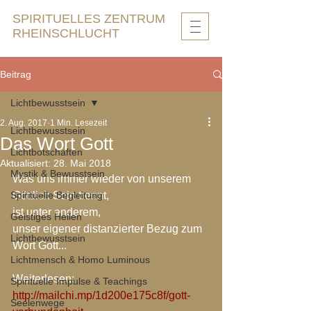
SPIRITUELLES ZENTRUM
RHEINSCHLUCHT
Beitrag
Lichtbewusstsein
2. Aug. 2017
1 Min. Lesezeit
Lichtbewusstsein
Das Wort Gott
Lichtbotschaften
Aktualisiert:
28. Mai 2018
Mystik & Bewusstsein
Was uns immer wieder von unserem 
Spirituelle Begleitung
Göttlich Sein trennt, 
ist unter anderem, 
Geistiges Heilen
unser eigener distanzierter Bezug zum 
Lichtbewusstsein
Wort Gott...
Lichtmensch & Homo Luminous
Weiterlesen:
Spirituelle Impulse & Teachings
http://mailchi.mp/1d200e175c8f/gott-
Seelenwege