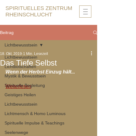
SPIRITUELLES ZENTRUM
RHEINSCHLUCHT
Beitrag
Lichtbewusstsein
18. Okt. 2019
1 Min. Lesezeit
Lichtbewusstsein
Das Tiefe Selbst
Lichtbotschaften
Wenn der Herbst Einzug hält...
Mystik & Bewusstsein
Spirituelle Begleitung
Weiterlesen
Geistiges Heilen
Lichtbewusstsein
Lichtmensch & Homo Luminous
Spirituelle Impulse & Teachings
Seelenwege