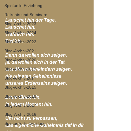
Spirituelle Erziehung
Retreats und Seminare
Lauschet hin der Tage.
Blog-Archiv-2023
Lauschet hin.
Blog-Archiv-2024
Wahrlich hin.
Tief hin.
Blog-Archiv-2022
Blog-Archiv-2021
Denn da wollen sich zeigen,
Blog-Archiv-2020
ja, da wollen sich in der Tat 
uns Menschenkindern zeigen,
Blog-Archiv-2019
die reinsten Geheimnisse 
Blog-Archiv 2014
unseres Erdenseins zeigen.
Blog-Archiv-2015
Blog-Archiv-2018
Drum fühlet hin.
In jedem Moment hin.
Blog-Archiv-2017
Blog-Archiv-2016
Um nicht zu verpassen,
Spirituelle Entwicklung
das eigentliche Geheimnis tief in dir 