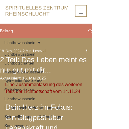
SPIRITUELLES ZENTRUM
RHEINSCHLUCHT
Beitrag
Lichtbewusstsein
19. Nov. 2024
2 Min. Lesezeit
Lichtbewusstsein
2 Teil: Das Leben meint es
Lichtbotschaften
nur gut mit dir...
Mystik & Bewusstsein
Aktualisiert:
16. Mai 2025
Spirituelle Begleitung
Eine Zusammenfassung des weiteren 
Geistiges Heilen
Teils der Lichtbotschaft vom 14.11.24
Lichtbewusstsein
Dein Herz im Fokus: 
Lichtmensch & Homo Luminous
Ein Blogpost über 
Spirituelle Impulse & Teachings
Seelenwege
Lebenskraft und 