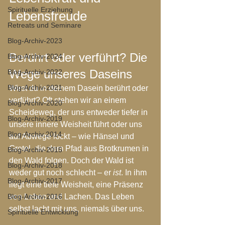
Spirituelle Erziehung
Lebensfreude
Retreats und Seminare
Blog-Archiv-2023
Berührt oder verführt? Die 
Blog-Archiv-2024
Wege unseres Daseins
Blog-Archiv-2022
Blog-Archiv-2021
Wirst du in deinem Dasein berührt oder 
verführt? Oft stehen wir an einem 
Blog-Archiv-2020
Scheideweg, der uns entweder tiefer in 
Blog-Archiv-2019
unsere innere Weisheit führt oder uns 
Blog-Archiv 2014
auf Abwege lockt – wie Hänsel und 
Gretel, die dem Pfad aus Brotkrumen in 
Blog-Archiv-2015
den Wald folgen. Doch der Wald ist 
Blog-Archiv-2018
weder gut noch schlecht – er 
ist
. In ihm 
Blog-Archiv-2017
liegt eine tiefe Weisheit, eine Präsenz 
Blog-Archiv-2016
von Leben und Lachen. Das Leben 
selbst lacht mit uns, niemals über uns.
Spirituelle Entwicklung