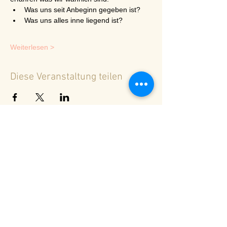
Was uns seit Anbeginn gegeben ist?
Was uns alles inne liegend ist?
Weiterlesen >
Diese Veranstaltung teilen
<
Zurück zur Terminübersicht
© 2024 Spirituelles Zentrum Rheinschlucht
Karoline Steinmann Frey
7104 Versam - Schweiz